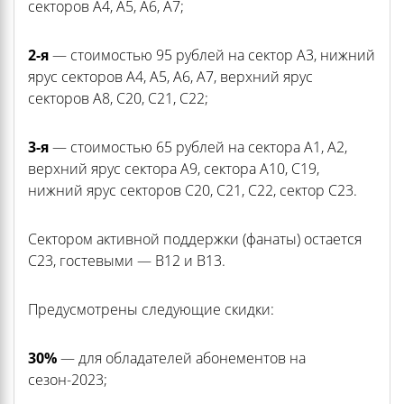
секторов А4, А5, А6, А7;
2-я
— стоимостью 95 рублей на сектор А3, нижний
ярус секторов А4, А5, А6, А7, верхний ярус
секторов А8, С20, С21, С22;
3-я
— стоимостью 65 рублей на сектора А1, А2,
верхний ярус сектора А9, сектора А10, С19,
нижний ярус секторов С20, С21, С22, сектор С23.
Сектором активной поддержки (фанаты) остается
С23, гостевыми — В12 и В13.
Предусмотрены следующие скидки:
30%
— для обладателей абонементов на
сезон-2023;